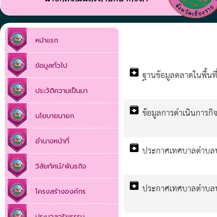
หน้าแรก
ข้อมูลทั่วไป
archive
ฐานข้อมูลตลาดในพื้นท
ประวัติความเป็นมา
archive
ข้อมูลการดำเนินการกิ
นโยบายนายก
อำนาจหน้าที่
archive
ประกาศเทศบาลตำบลป่า
วิสัยทัศน์/พันธกิจ
archive
ประกาศเทศบาลตำบลป่า
โครงสร้างองค์กร
ประมวลจริยธรรม